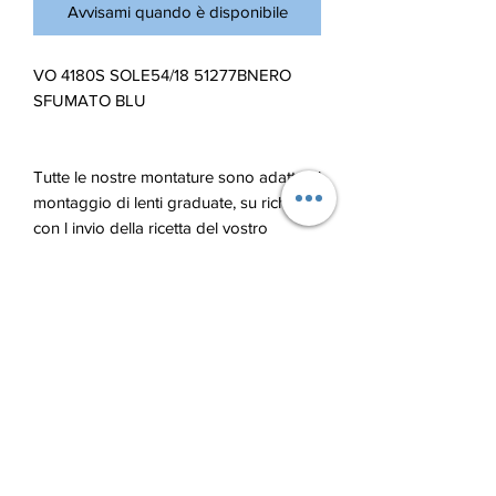
Avvisami quando è disponibile
VO 4180S SOLE54/18 51277BNERO
SFUMATO BLU
Tutte le nostre montature sono adatte al
montaggio di lenti graduate, su richiesta
con l invio della ricetta del vostro
oculista, vi spediremo il prodotto
graduato, di qualsiasi tipologia o
trattamento da voi scelto.
Blu Ottica di Lupu Andrian
bluotticaelba@gmail.com