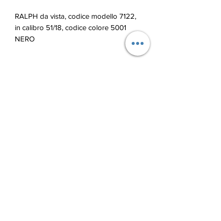
RALPH da vista, codice modello 7122,
in calibro 51/18, codice colore 5001
NERO
Blu Ottica di Lupu Andrian
bluotticaelba@gmail.com
+39 379 112 9644
Via Cairoli, 28, 57033 Marciana Marina LI, Italy