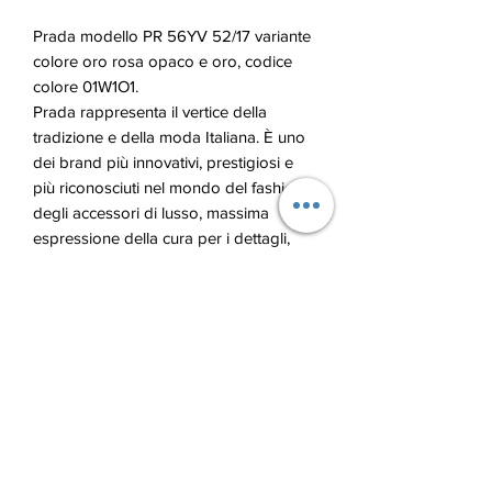
Prada modello PR 56YV 52/17 variante
colore oro rosa opaco e oro, codice
colore 01W1O1.
Prada rappresenta il vertice della
tradizione e della moda Italiana. È uno
dei brand più innovativi, prestigiosi e
più riconosciuti nel mondo del fashion e
degli accessori di lusso, massima
espressione della cura per i dettagli,
emblema di stile, nella sua raffinata
interpretazione dei nuovi trend della
moda internazionale.
Blu Ottica di Lupu Andrian
bluotticaelba@gmail.com