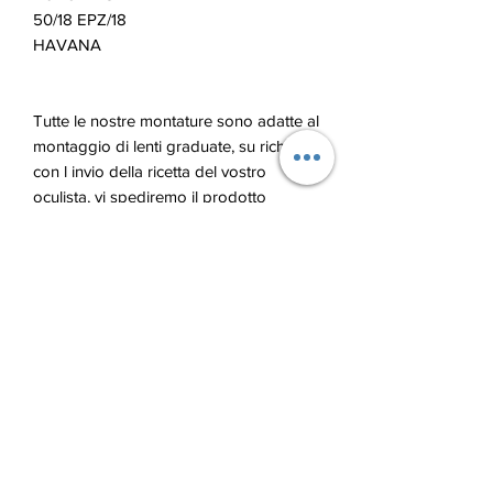
50/18 EPZ/18
HAVANA
Tutte le nostre montature sono adatte al
montaggio di lenti graduate, su richiesta
con l invio della ricetta del vostro
oculista, vi spediremo il prodotto
graduato, di qualsiasi tipologia o
trattamento da voi scelto.
Blu Ottica di Lupu Andrian
bluotticaelba@gmail.com