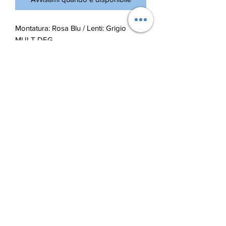
Montatura: Rosa Blu / Lenti: Grigio
MULT DEG
Blu Ottica di Lupu Andrian
bluotticaelba@gmail.com
+39 379 112 9644
Via Cairoli, 28, 57033 Marciana Marina LI, Italy
©2020 di Blu Ottica.