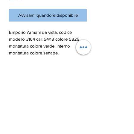
Avvisami quando è disponibile
Emporio Armani da vista, codice
modello 3164 cal: 54/18 colore 5829
montatura colore verde, interno
montatura colore senape.
Blu Ottica di Lupu Andrian
bluotticaelba@gmail.com