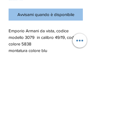
Avvisami quando è disponibile
Emporio Armani da vista, codice
modello 3079 in calibro 49/19, codice
colore 5838
montatura colore blu
Blu Ottica di Lupu Andrian
bluotticaelba@gmail.com